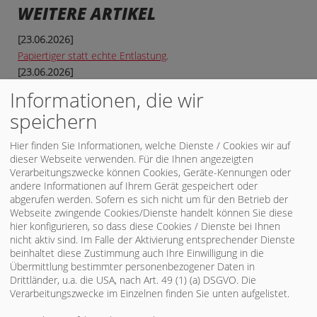
WEITERE ARTIKEL
[23.06.2026]
Papiertiger statt echte Entlastung
.
[23.06.2026]
SPD Freiburg diskutiert über den Ausbau der Rheintalbahn
.
Informationen, die wir
[15.06.2026]
speichern
Zwischen Rheintalbahn und Deutschlandtakt – Aus- und
Neubau. Was bedeutet das für uns in Freiburg?
.
Hier finden Sie Informationen, welche Dienste / Cookies wir auf
dieser Webseite verwenden. Für die Ihnen angezeigten
Ältere Artikel »
•
Alle Artikel nach Themen sortiert
Verarbeitungszwecke können Cookies, Geräte-Kennungen oder
andere Informationen auf Ihrem Gerät gespeichert oder
abgerufen werden. Sofern es sich nicht um für den Betrieb der
Webseite zwingende Cookies/Dienste handelt können Sie diese
hier konfigurieren, so dass diese Cookies / Dienste bei Ihnen
RSS-NACHRICHTENTICKER
nicht aktiv sind. Im Falle der Aktivierung entsprechender Dienste
beinhaltet diese Zustimmung auch Ihre Einwilligung in die
RSS-Nachrichtenticker, Adresse und Infos
.
Übermittlung bestimmter personenbezogener Daten in
Drittländer, u.a. die USA, nach Art. 49 (1) (a) DSGVO. Die
Verarbeitungszwecke im Einzelnen finden Sie unten aufgelistet.